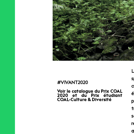
L
s
#VIVANT2020
c
Voir le catalogue du Prix COAL
é
2020 et du Prix étudiant
COAL-Culture & Diversité
p
t
s
r
a