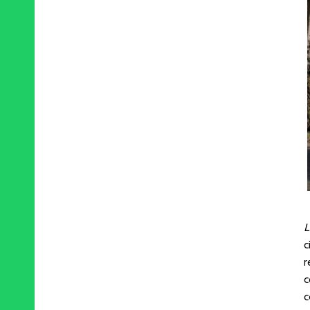
L
c
r
c
c