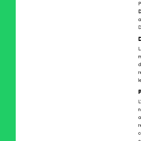
P
D
a
D
L
m
d
r
l
L
n
œ
r
c