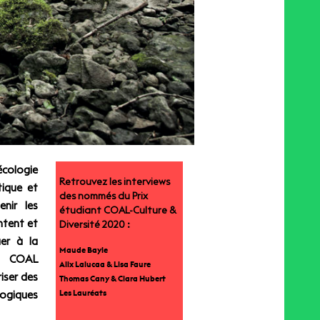
écologie
Retrouvez les interviews
tique et
des
nommés du Prix
nir les
étudiant COAL-Culture &
ntent et
Diversité 2020 :
er à la
Maude Bayle
et COAL
Alix Lalucaa & Lisa Faure
iser des
Thomas Cany & Clara Hubert
Les Lauréats
logiques