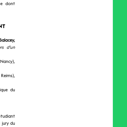
ue dont
NT
Balacey,
ers d’un
 Nancy),
 Reims),
ique du
étudiant
 jury du