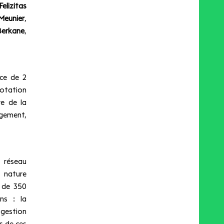
Felizitas
Meunier
,
Berkane
,
nce de 2
dotation
re de la
ogement,
 réseau
a nature
s de 350
ons : la
 gestion