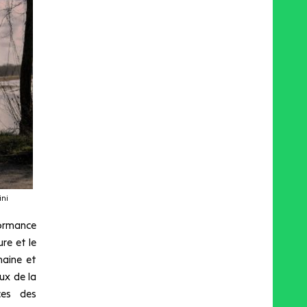
ini
ormance
re et le
maine et
eux de la
ces des