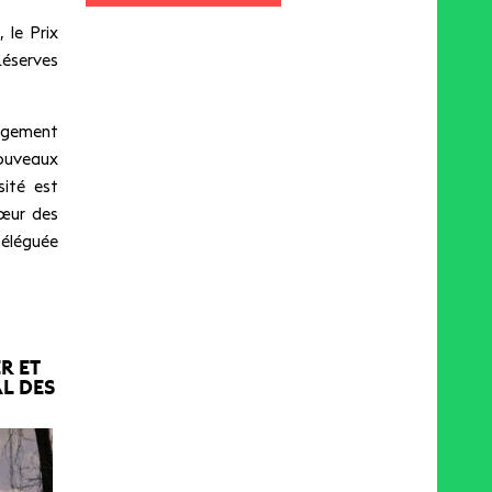
 le Prix
éserves
gagement
nouveaux
sité est
œur des
éléguée
R ET
L DES