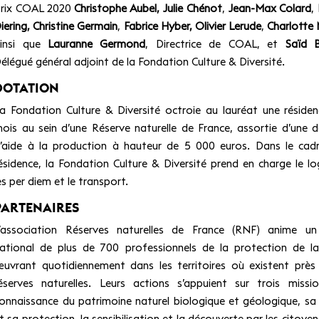
rix COAL 2020
Christophe Aubel,
Julie Chénot
,
Jean-Max Colard
,
iering,
Christine Germain
,
Fabrice Hyber,
Olivier Lerude
,
Charlotte 
insi que
Lauranne Germond
, Directrice de COAL, et
Saïd 
élégué général adjoint de la Fondation Culture & Diversité.
DOTATION
a Fondation Culture & Diversité octroie au lauréat une réside
ois au sein d’une Réserve naturelle de France, assortie d’une 
’aide à la production à hauteur de 5 000 euros. Dans le cad
ésidence, la Fondation Culture & Diversité prend en charge le l
es per diem et le transport.
PARTENAIRES
’association Réserves naturelles de France (RNF) anime un
ational de plus de 700 professionnels de la protection de l
uvrant quotidiennement dans les territoires où existent prè
éserves naturelles. Leurs actions s’appuient sur trois missi
onnaissance du patrimoine naturel biologique et géologique, sa