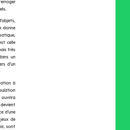
terroger
els.
objets,
ux donne
batique,
st celle
ais très
 dans un
ers d’un
sation à
pulation
 ouvrira
 devient
ce d’une
 jeux de
ir, sont