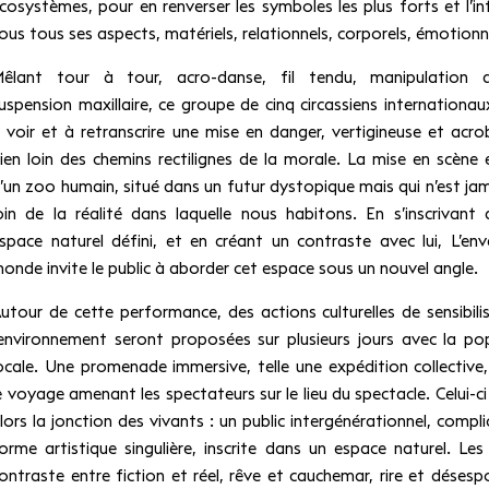
cosystèmes, pour en renverser les symboles les plus forts et l’in
ous tous ses aspects, matériels, relationnels, corporels, émotionn
êlant tour à tour, acro-danse, fil tendu, manipulation d’
uspension maxillaire, ce groupe de cinq circassiens internationa
 voir et à retranscrire une mise en danger, vertigineuse et acro
ien loin des chemins rectilignes de la morale. La mise en scène e
’un zoo humain, situé dans un futur dystopique mais qui n’est jam
oin de la réalité dans laquelle nous habitons. En s’inscrivant
space naturel défini, et en créant un contraste avec lui, L’env
onde invite le public à aborder cet espace sous un nouvel angle.
utour de cette performance, des actions culturelles de sensibili
’environnement seront proposées sur plusieurs jours avec la po
ocale. Une promenade immersive, telle une expédition collective,
e voyage amenant les spectateurs sur le lieu du spectacle. Celui-ci
lors la jonction des vivants : un public intergénérationnel, compli
orme artistique singulière, inscrite dans un espace naturel. Les
ontraste entre fiction et réel, rêve et cauchemar, rire et désespo