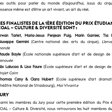
es outils pour parler du monde d’aujourd’hui, issus du cirq
’essence même est d’être un art vivant, un art du réel.
LES FINALISTES DE LA 1ÈRE ÉDITION DU PRIX ÉTUDIA
COAL – CULTURE & DIVERSITÉ SONT :
rwan Tarlet,
Maria-Jesus Penjean Puig
,
Marin Garnier,
Tia 
iuseppe Germini
(Centre national des arts du cirque),
L’env
monde
aude Bayle
(École nationale supérieure d’art et de design de
enouée
lix Lalucaa & Lisa Faure
(École supérieure d’art et de design de
rojet Cairn
homas Cany & Clara Hubert
(Ecole supérieure d’art dramat
héâtre National de Strasbourg),
Moi Vivant.e
JURY
armi les membres du Jury pour cette première édition du Prix 
OAL – Culture & Diversité, nous retrouvons les huit membres du