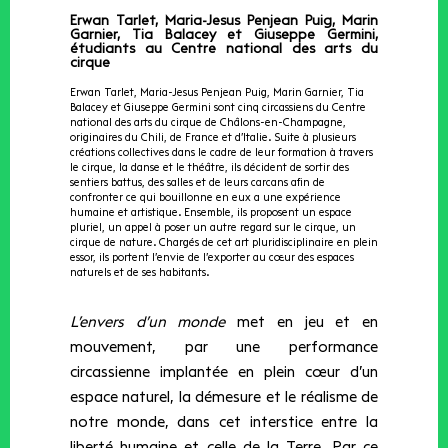
Erwan Tarlet, Maria-Jesus Penjean Puig, Marin
Garnier, Tia Balacey et Giuseppe Germini,
étudiants au
Centre national des arts du
cirque
Erwan Tarlet, Maria-Jesus Penjean Puig, Marin Garnier, Tia
Balacey et Giuseppe Germini sont cinq circassiens du Centre
national des arts du cirque de Châlons-en-Champagne,
originaires du Chili, de France et d’Italie. Suite à plusieurs
créations collectives dans le cadre de leur formation à travers
le cirque, la danse et le théâtre, ils décident de sortir des
sentiers battus, des salles et de leurs carcans afin de
confronter ce qui bouillonne en eux a une expérience
humaine et artistique. Ensemble, ils proposent un espace
pluriel, un appel à poser un autre regard sur le cirque, un
cirque de nature. Chargés de cet art pluridisciplinaire en plein
essor, ils portent l’envie de l’exporter au cœur des espaces
naturels et de ses habitants.
L’envers d’un monde
met en jeu et en
mouvement, par une performance
circassienne implantée en plein cœur d’un
espace naturel, la démesure et le réalisme de
notre monde, dans cet interstice entre la
liberté humaine et celle de la Terre. Par ce