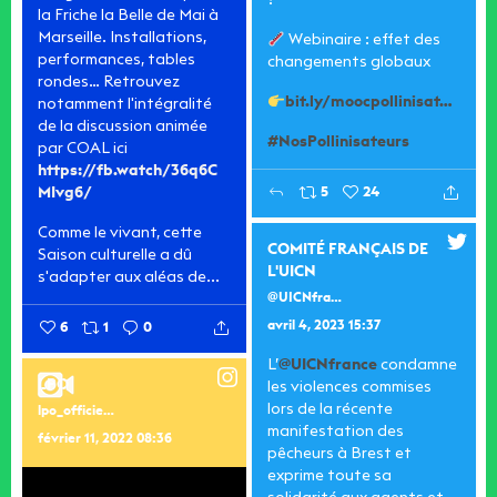
?
la Friche la Belle de Mai à
Marseille. Installations,
Webinaire : effet des
performances, tables
changements globaux
rondes… Retrouvez
bit.ly/moocpollinisat…
notamment l'intégralité
de la discussion animée
#NosPollinisateurs
par COAL ici
https://fb.watch/36q6C
MIvg6/
5
24
Comme le vivant, cette
COMITÉ FRANÇAIS DE
Saison culturelle a dû
L'UICN
s'adapter aux aléas de...
@UICNfrance
avril 4, 2023 15:37
6
1
0
L’
@UICNfrance
condamne
LPO
les violences commises
lors de la récente
lpo_officiel
manifestation des
février 11, 2022 08:36
pêcheurs à Brest et
exprime toute sa