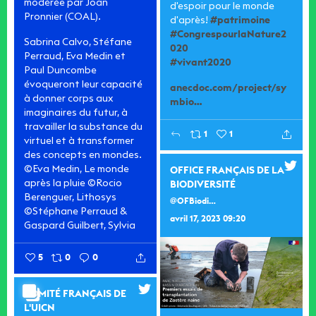
modérée par Joan
d'espoir pour le monde
Pronnier (COAL).
d'après!
#patrimoine
#CongrespourlaNature2
Sabrina Calvo, Stéfane
020
Perraud, Eva Medin et
#vivant2020
Paul Duncombe
évoqueront leur capacité
anecdoc.com/project/sy
à donner corps aux
mbio…
imaginaires du futur, à
travailler la substance du
1
1
virtuel et à transformer
des concepts en mondes.
©Eva Medin, Le monde
OFFICE FRANÇAIS DE LA
après la pluie
©Rocio
BIODIVERSITÉ
Berenguer, Lithosys
@OFBiodiversite
©Stéphane Perraud &
avril 17, 2023 09:20
Gaspard Guilbert, Sylvia
5
0
0
COMITÉ FRANÇAIS DE
L'UICN