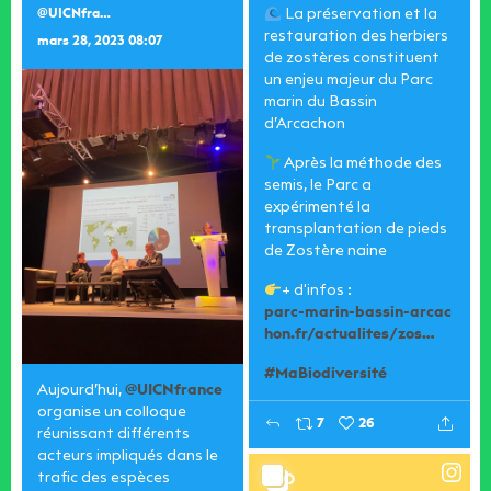
La préservation et la
@UICNfrance
restauration des herbiers
mars 28, 2023 08:07
de zostères constituent
un enjeu majeur du Parc
marin du Bassin
d’Arcachon
Après la méthode des
semis, le Parc a
expérimenté la
transplantation de pieds
de Zostère naine
+ d'infos :
parc-marin-bassin-arcac
hon.fr/actualites/zos…
#MaBiodiversité
Aujourd’hui,
@UICNfrance
organise un colloque
7
26
réunissant différents
acteurs impliqués dans le
trafic des espèces
LPO