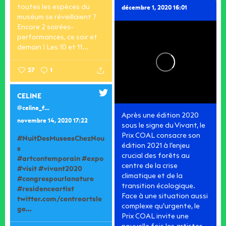
toutes les espèces du
décembre 1, 2020 16:01
muséum se réveillaient ?
Encore 2 soirées-
performances, ce soir et
demain !
Les 10 et 11...
37
1
CELINE
@celine_felices1
Après une édition 2020
novembre 14, 2020 17:22
sous le signe du Vivant, le
Prix COAL consacre son
#NuitDesMuseesChezNou
édition 2021 à l’enjeu
s
crucial des forêts au
#artcontemporain
#expo
centre de la crise
#visit
#vivant2020
climatique et de la
#congrespourlanature
transition écologique.
#residenceartist
Face à une situation aussi
twitter.com/centreartsle
complexe qu’urgente, le
ge…
Prix COAL invite une