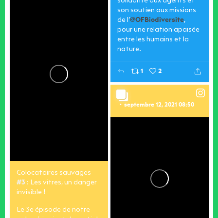
solidarité aux agents et
son soutien aux missions
de l’
@OFBiodiversite
,
pour une relation apaisée
entre les humains et la
nature.
1
2
septembre 12, 2021 08:50
Colocataires sauvages
#3
: Les vitres, un danger
invisible !
Le 3e épisode de notre