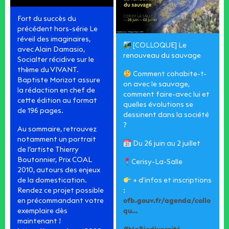
Fort du succès du
précédent hors-série Le
réveil des imaginaires,
[COLLOQUE] Le
avec Alain Damasio,
renouveau du sauvage
Socialter récidive sur le
thème du VIVANT.
Comment cohabite-t-
Baptiste Morizot assure
on avec le sauvage,
la rédaction en chef de
comment faire-avec lui et
cette édition au format
quelles évolutions se
de 196 pages.
dessinent dans la société
?
Au sommaire, retrouvez
notamment un portrait
Du 26 juin au 2 juillet
de l’artiste Thierry
Boutonnier, Prix COAL
Cerisy-La-Salle
2010, autours des enjeux
de la domestication.
+ d'infos et inscriptions
Rendez ce projet possible
:
en précommandant votre
ofb.gouv.fr/agenda/collo
exemplaire dès
qu…
maintenant !