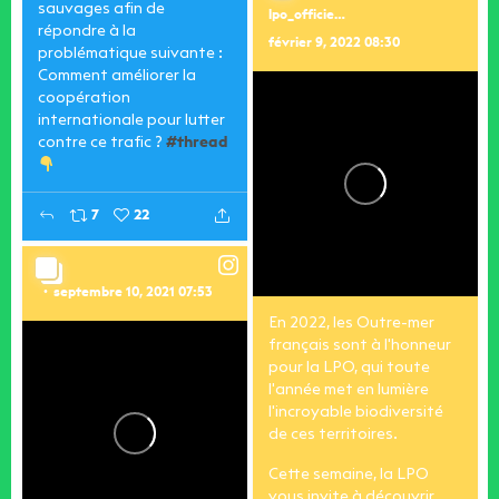
sauvages afin de
lpo_officiel
répondre à la
février 9, 2022 08:30
problématique suivante :
Comment améliorer la
coopération
internationale pour lutter
contre ce trafic ?
#thread
7
22
septembre 10, 2021 07:53
En 2022, les Outre-mer
français sont à l'honneur
pour la LPO, qui toute
l'année met en lumière
l'incroyable biodiversité
de ces territoires.
Cette semaine, la LPO
vous invite à découvrir