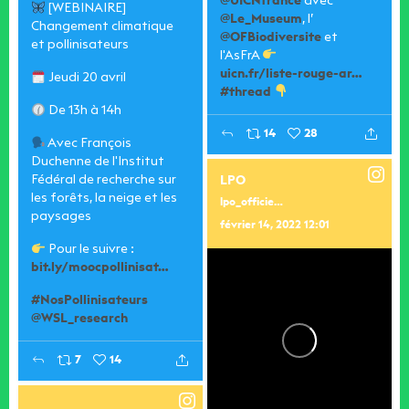
@UICNfrance
avec
[WEBINAIRE]
@Le_Museum
, l’
Changement climatique
@OFBiodiversite
et
et pollinisateurs
l'AsFrA
uicn.fr/liste-rouge-ar…
Jeudi 20 avril
#thread
De 13h à 14h
14
28
Avec François
Duchenne de l'Institut
Fédéral de recherche sur
LPO
les forêts, la neige et les
lpo_officiel
paysages
février 14, 2022 12:01
Pour le suivre :
bit.ly/moocpollinisat…
#NosPollinisateurs
@WSL_research
7
14