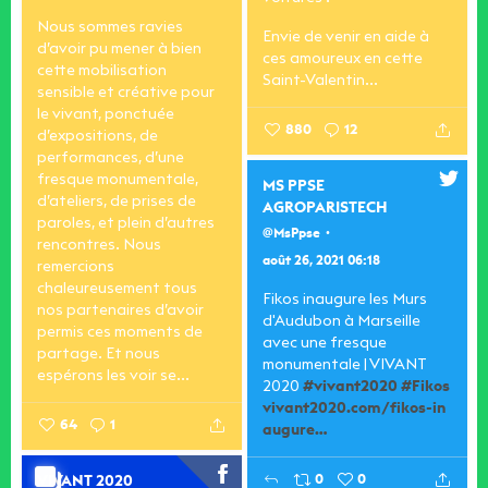
Nous sommes ravies
Envie de venir en aide à
d’avoir pu mener à bien
ces amoureux en cette
cette mobilisation
Saint-Valentin...
sensible et créative pour
le vivant, ponctuée
880
12
d’expositions, de
performances, d’une
fresque monumentale,
MS PPSE
d’ateliers, de prises de
AGROPARISTECH
paroles, et plein d’autres
@MsPpse
rencontres.
Nous
août 26, 2021 06:18
remercions
chaleureusement tous
Fikos inaugure les Murs
nos partenaires d’avoir
d'Audubon à Marseille
permis ces moments de
avec une fresque
partage.
Et nous
monumentale | VIVANT
espérons les voir se...
2020
#vivant2020
#Fikos
vivant2020.com/fikos-in
64
1
augure…
0
0
VIVANT 2020