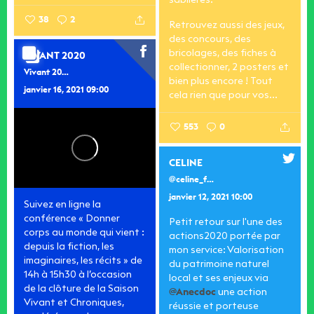
sablières.
38
2
Retrouvez aussi des jeux,
des concours, des
bricolages, des fiches à
VIVANT 2020
collectionner, 2 posters et
Vivant 2020
bien plus encore ! Tout
janvier 16, 2021 09:00
cela rien que pour vos...
553
0
CELINE
@celine_felices1
janvier 12, 2021 10:00
Suivez en ligne la
conférence « Donner
Petit retour sur l'une des
corps au monde qui vient :
actions2020 portée par
depuis la fiction, les
mon service: Valorisation
imaginaires, les récits » de
du patrimoine naturel
14h à 15h30 à l’occasion
local et ses enjeux via
de la clôture de la Saison
@Anecdoc
une action
Vivant et Chroniques,
réussie et porteuse