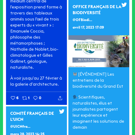
médium central de
OFFICE FRANÇAIS DE LA
l'exposition prend forme à
BIODIVERSITÉ
travers des tableaux
animés sous l’œil de trois
@OFBiodiversite
experts du « vivant » :
avril 17, 2023 17:09
Emanuele Coccia,
philosophe des
métamorphoses ;
Nathalie de Noblet, bio-
climatologue et Gilles
Gallinet, géologue,
naturaliste.
[ÉVÉNEMENT] Les
À voir jusqu'au 27 février à
entretiens de la
la galerie d'architecture.
biodiversité du Grand Est
Scientifiques,
6
1
0
naturalistes, élus et
journalistes partagent
COMITÉ FRANÇAIS DE
leur expérience et
L'UICN
imaginent les solutions de
@UICNfrance
demain
mars 28, 2023 14:25