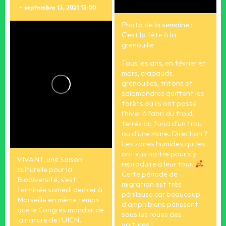
septembre 13, 2021 13:00
Photo de la semaine :
C'est la fête à la
grenouille
Tous les ans, en février et
mars, crapauds,
grenouilles, tritons et
salamandres quittent les
forêts où ils ont passé
l’hiver à l’abri du froid,
terrés au fond d’un trou
ou d’une mare.
Direction ?
Les zones humides qui les
ont vus naître pour s’y
VIVANT, une Saison
reproduire à leur tour.
culturelle pour la
Cette période de
Biodiversité, s’est
migration est très
terminée samedi dernier à
périlleuse car beaucoup
Marseille en même temps
d'amphibiens périssent
que le Congrès mondial de
sous les roues des
la nature de l’UICN.
voitures !