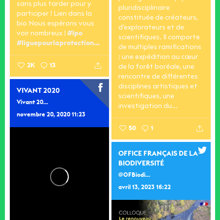
sans plus tarder pour y
pluridisciplinaire
participer ! Lien dans la
constituée de créateurs,
bio
Nous espérons vous
d'explorateurs et de
voir nombreux !
#lpo
scientifiques. Il comporte
#liguepourlaprotection...
de multiples ramifications
: une expédition au cœur
2K
13
de la forêt boréale, une
rencontre de différentes
disciplines artistiques et
VIVANT 2020
scientifiques, une
Vivant 2020
investigation du...
novembre 20, 2020 11:23
50
1
OFFICE FRANÇAIS DE LA
BIODIVERSITÉ
@OFBiodiversite
avril 13, 2023 16:22