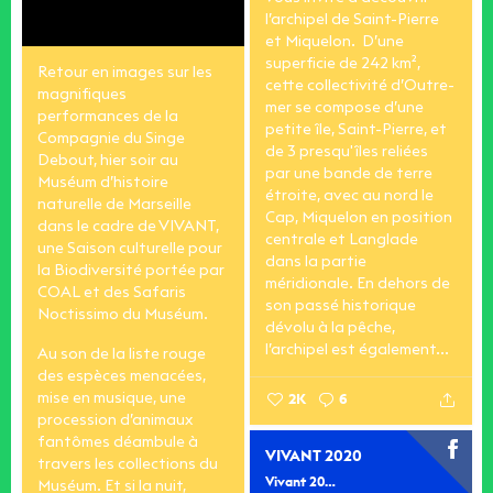
l’archipel de Saint-Pierre
et Miquelon. ️ D’une
superficie de 242 km²,
Retour en images sur les
cette collectivité d’Outre-
magnifiques
mer se compose d’une
performances de la
petite île, Saint-Pierre, et
Compagnie du Singe
de 3 presqu'îles reliées
Debout, hier soir au
par une bande de terre
Muséum d’histoire
étroite, avec au nord le
naturelle de Marseille
Cap, Miquelon en position
dans le cadre de VIVANT,
centrale et Langlade
une Saison culturelle pour
dans la partie
la Biodiversité portée par
méridionale.
En dehors de
COAL et des Safaris
son passé historique
Noctissimo du Muséum.
dévolu à la pêche,
l’archipel est également...
Au son de la liste rouge
des espèces menacées,
mise en musique, une
2K
6
procession d’animaux
fantômes déambule à
VIVANT 2020
travers les collections du
Vivant 2020
Muséum. Et si la nuit,