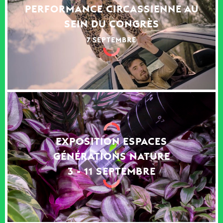
PERFORMANCE CIRCASSIENNE AU
SEIN DU CONGRÈS
7 SEPTEMBRE
EXPOSITION ESPACES
GÉNÉRATIONS NATURE
3 - 11 SEPTEMBRE