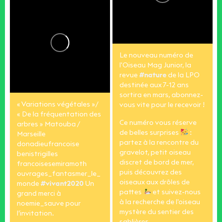
Le nouveau numéro de
l'Oiseau Mag Junior, la
revue
#nature
de la LPO
destinée aux 7-12 ans
sortira en mars, abonnez-
« Variations végétales »/
vous vite pour le recevoir !
« De la fréquentation des
Ce numéro vous réserve
arbres » Matouba /
de belles surprises
:
Marseille
partez à la rencontre du
donadieufrancoise
gravelot, petit oiseau
benistrigilles
discret de bord de mer,
francoisesemiramoth
puis découvrez des
ouvrages_fantasmer_le_
oiseaux aux drôles de
monde
#vivant2020
Un
pattes
et suivez-nous
grand merci à
à la recherche de l'oiseau
noemie_sauve pour
mystère du sentier des
l’invitation.