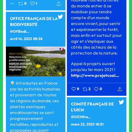
nouvelle fois les artistes
0
1
du monde entier à se
mobiliser pour rendre
compte d’un monde
OFFICE FRANÇAIS DE LA
encore vivant, pour sentir
BIODIVERSITÉ
et expérimenter la forêt,
@OFBiodiversite
mais enfin et surtout pour
avril 14, 2023 09:36
agir et s’impliquer aux
côtés des acteurs de la
protection de la nature.
Appel à projets ouvert
jusqu’au 1er mars 2021 !
http://www.projetcoal...
Introduites en France
par les activités humaines
9
2
0
et provenant de toutes
les régions du monde, ces
COMITÉ FRANÇAIS DE
plantes exotiques
L'UICN
envahissantes se sont
@UICNfrance
progressivement
installées, reproduites et
mars 22, 2023 16:51
propagées au point