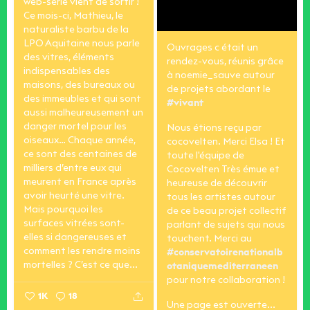
web-série vient de sortir !
Ce mois-ci, Mathieu, le
naturaliste barbu de la
LPO Aquitaine nous parle
Ouvrages c était un
des vitres, éléments
rendez-vous, réunis grâce
indispensables des
à noemie_sauve autour
maisons, des bureaux ou
de projets abordant le
des immeubles et qui sont
#vivant
aussi malheureusement un
danger mortel pour les
Nous étions reçu par
oiseaux…
Chaque année,
cocovelten. Merci Elsa ! Et
ce sont des centaines de
toute l'équipe de
milliers d’entre eux qui
Cocovelten
Très émue et
meurent en France après
heureuse de découvrir
avoir heurté une vitre.
tous les artistes autour
Mais pourquoi les
de ce beau projet collectif
surfaces vitrées sont-
parlant de sujets qui nous
elles si dangereuses et
touchent.
Merci au
comment les rendre moins
#conservatoirenationalb
mortelles ? C’est ce que...
otaniquemediterraneen
pour notre collaboration !
1K
18
Une page est ouverte...