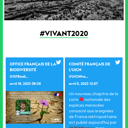
#VIVANT2020
OFFICE FRANÇAIS DE LA
COMITÉ FRANÇAIS DE
BIODIVERSITÉ
L'UICN
@OFBiodiversite
@UICNfrance
avril 19, 2023 09:38
avril 5, 2023 12:57
Un nouveau chapitre de la
Liste
nationale des
espèces menacées
consacré aux araignées
de France métropolitaine
est publié aujourd‘hui par