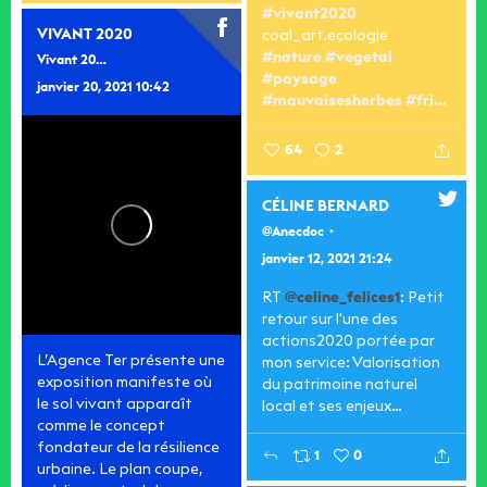
#vivant2020
VIVANT 2020
coal_art.ecologie
#nature
#vegetal
Vivant 2020
#paysage
janvier 20, 2021 10:42
#mauvaisesherbes
#fri...
64
2
CÉLINE BERNARD
@Anecdoc
janvier 12, 2021 21:24
RT
@celine_felices1
: Petit
retour sur l'une des
actions2020 portée par
L’Agence Ter présente une
mon service: Valorisation
exposition manifeste où
du patrimoine naturel
le sol vivant apparaît
local et ses enjeux…
comme le concept
fondateur de la résilience
1
0
urbaine. Le plan coupe,