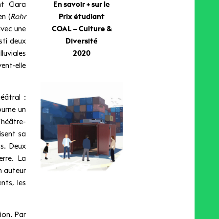
nt Clara
En savoir + sur le
en (
Rohr
Prix étudiant
avec une
COAL – Culture &
sti deux
Diversité
luviales
2020
vent-elle
éâtral :
ourne un
Théâtre-
uisent sa
us. Deux
rre. La
n auteur
nts, les
ion. Par