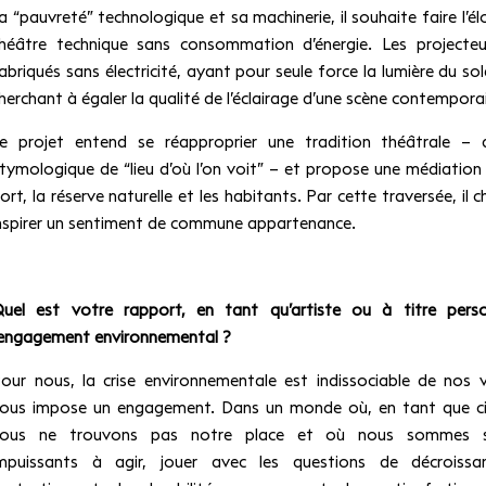
a “pauvreté” technologique et sa machinerie, il souhaite faire l’él
héâtre technique sans consommation d’énergie. Les projecteu
abriqués sans électricité, ayant pour seule force la lumière du sol
herchant à égaler la qualité de l’éclairage d’une scène contempora
e projet entend se réapproprier une tradition théâtrale – 
tymologique de “lieu d’où l’on voit” – et propose une médiation 
ort, la réserve naturelle et les habitants. Par cette traversée, il 
nspirer un sentiment de commune appartenance.
uel est votre rapport, en tant qu’artiste ou à titre perso
’engagement environnemental ?
our nous, la crise environnementale est indissociable de nos vi
ous impose un engagement. Dans un monde où, en tant que ci
ous ne trouvons pas notre place et où nous sommes 
mpuissants à agir, jouer avec les questions de décroissa