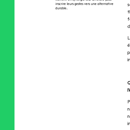
inscrire leurs gestes vers une alternative
s
durable.
t
f
c
L
é
p
i
Q
l
P
n
n
i