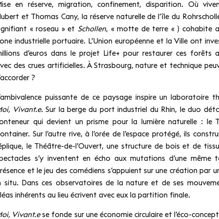
ise en réserve, migration, confinement, disparition. Où vive
ubert et Thomas Cany, la réserve naturelle de l’île du Rohrscholl
ignifiant « roseau » et
Schollen
, « motte de terre « ) cohabite 
one industrielle portuaire. L’Union européenne et la Ville ont inve
illions d’euros dans le projet Life+ pour restaurer ces forêts al
vec des crues artificielles. À Strasbourg, nature et technique peu
’accorder ?
’ambivalence puissante de ce paysage inspire un laboratoire th
oi, Vivant.e.
Sur la berge du port industriel du Rhin, le duo dét
onteneur qui devient un prisme pour la lumière naturelle : le 
ontainer. Sur l’autre rive, à l’orée de l’espace protégé, ils constr
éplique, le Théâtre-de-l’Ouvert, une structure de bois et de tiss
pectacles s’y inventent en écho aux mutations d’une même te
résence et le jeu des comédiens s’appuient sur une création par u
n situ. Dans ces observatoires de la nature et de ses mouveme
léas inhérents au lieu écrivent avec eux la partition finale.
oi, Vivant.e
se fonde sur une économie circulaire et l’éco-concept