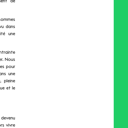
ment de
 sommes
vu dans
ité une
trainte
er. Nous
res pour
dans une
, pleine
ue et le
u devenu
rs vivre