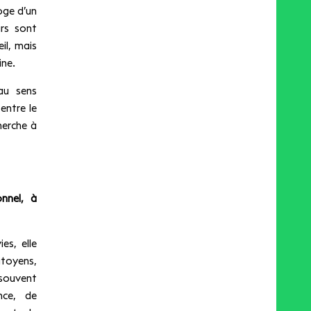
oge d’un
rs sont
eil, mais
ine.
au sens
entre le
cherche à
nnel, à
es, elle
toyens,
souvent
nce, de