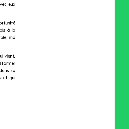
avec eux
ortunité
ais à la
able, ma
i vient,
nsformer
t dans sa
s et qui