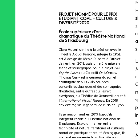
M
H
PROJET NOMMÉ POUR LE PRIX
s
ÉTUDIANT COAL – CULTURE &
DIVERSITÉ 2020
z
École supérieure d’art
m
dramatique du Théâtre National
de Strasbourg
a
s
Clara Hubert s’initie à la création avec le
Théâtre Aloual Persona, intègre la CPGE
art & design de l’école Duperré à Paris et
L
devient, en 2018, assistante à la mise en
scène et scénographe pour le projet
Les
M
Esprits Libres
du Collectif Or NOrmes.
c
Thomas Cany est ingénieur du son et
éclairagiste depuis 2015 pour des
C
concertistes classiques et des compagnies
théâtrales, entre autres au Festival
r
d’Avignon, au Théâtre de Gennevilliers et à
s
l’
International Visual Theatre
. En 2018, il
devient régisseur général de l’ENS de Lyon.
p
Ils se rencontrent en 2019 lorsqu’ils
i
intègrent l’école du Théâtre national de
a
Strasbourg. Explorant le lien entre
technicité et nature, territoires et cultures,
narration poétique et réalité écologique, ils
M
mettent en synergie leur diversité pour