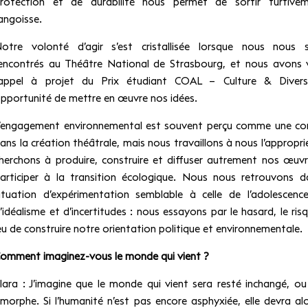
rotection et de durabilité nous permet de sortir furtive
’angoisse.
otre volonté d’agir s’est cristallisée lorsque nous nous
encontrés au Théâtre National de Strasbourg, et nous avons 
’appel à projet du Prix étudiant COAL – Culture & Divers
pportunité de mettre en œuvre nos idées.
’engagement environnemental est souvent perçu comme une con
ans la création théâtrale, mais nous travaillons à nous l’appropri
herchons à produire, construire et diffuser autrement nos œuv
articiper à la transition écologique. Nous nous retrouvons 
ituation d’expérimentation semblable à celle de l’adolescence
’idéalisme et d’incertitudes : nous essayons par le hasard, le risq
eu de construire notre orientation politique et environnementale.
omment imaginez-vous le monde qui vient ?
lara : J’imagine que le monde qui vient sera resté inchangé, o
morphe. Si l’humanité n’est pas encore asphyxiée, elle devra alo