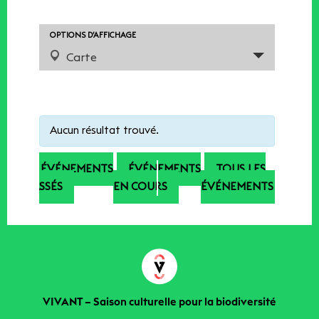
ET
NAVIGATION
DE
NAVIGATION
OPTIONS D’AFFICHAGE
VUES
DE
Carte
VUES
ÉVÈNEMENTS
ÉVÈNEMENT
Notice:
Utilizing
the
Aucun résultat trouvé.
form
controls
ÉVÉNEMENTS
ÉVÉNEMENTS
TOUS LES
will
PASSÉS
EN COURS
ÉVÉNEMENTS
dynamically
update
the
content
VIVANT – Saison culturelle pour la biodiversité