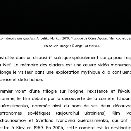
La mémoire des glaciers
, Angelika Markul, 2019. Musique de Côme Aguiar. Film, couleur, son
en boucle. Image : © Angelika Markul.
nstallée dans un dispositif scénique spécialement conçu pour l’e
a Nef, La mémoire des glaciers est une œuvre vidéo monument
longe le visiteur dans une exploration mythique à la confluen
cience et de la fiction.
remier volet d’une trilogie sur l’origine, l’existence et l’évol
’homme, le film débute par la découverte de la comète Tchou
uérassimenko, nommée ainsi du nom de ses deux découvreu
stronomes soviétiques (aujourd’hui ukrainiens) Klim Iva
chourioumov et Svetlana Ivanovna Guérassimenko, qui ont 
’astre à Kiev en 1969. En 2004, cette comète est la destinati