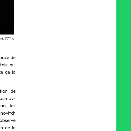
, 8’31″ »,
space de
ale qui
ce de la
ution de
rioumov-
rs, les
novitch
observé
on de la