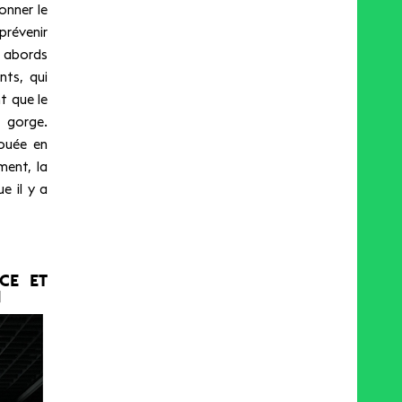
onner le
 prévenir
x abords
nts, qui
t que le
a gorge.
jouée en
ent, la
e il y a
CE ET
N