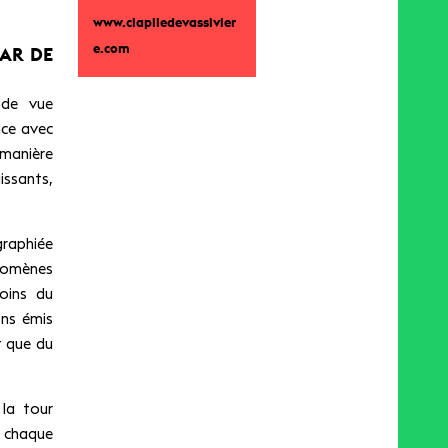
www.ciapiledevassivier
e.com
PAR DE
 de vue
nce avec
 manière
issants,
raphiée
nomènes
oins du
ons émis
t que du
 la tour
 chaque