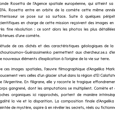
onde Rosetta de l’Agence spatiale européenne, qui atteint sa 
014. Rosetta entre en orbite de la comète cette même année
tterrisseur se pose sur sa surface. Suite à quelques péripét
cientifiques en charge de cette mission reçoivent des images en
rès fine résolution : ce sont alors les photos les plus détaillée
btenues d’une comète.
’étude de ces clichés et des caractéristiques géologiques de l
chourioumov-Guérassimenko permettent aux chercheur.se.s d’e
e nouveaux éléments d’explication à l’origine de la vie sur terre.
e ces images spatiales, l’œuvre filmographique d’Angelika Marku
oucement vers celles d’un glacier situé dans la région d’El Calafat
e l’Argentine. En filigrane, elle y raconte le tragique effondreme
orps gangrené, dont les amputations se multiplient. Comète et g
oches organiques ici rapprochés, portent de manière intrinsè
galité la vie et la disparition. La composition finale d’Angelika
eintée de mystère, aspire à en révéler les secrets, réels ou fictionne