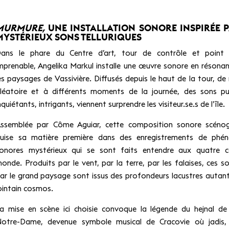
MURMURE,
UNE INSTALLATION SONORE INSPIRÉE 
MYSTÉRIEUX SONS TELLURIQUES
ans le phare du Centre d’art, tour de contrôle et point
mprenable, Angelika Markul installe une œuvre sonore en résona
es paysages de Vassivière. Diffusés depuis le haut de la tour, de
léatoire et à différents moments de la journée, des sons pu
nquiétants, intrigants, viennent surprendre les visiteur.se.s de l’île.
ssemblée par Côme Aguiar, cette composition sonore scénog
uise sa matière première dans des enregistrements de phé
onores mystérieux qui se sont faits entendre aux quatre c
onde. Produits par le vent, par la terre, par les falaises, ces s
ar le grand paysage sont issus des profondeurs lacustres autan
ointain cosmos.
a mise en scène ici choisie convoque la légende du hejnal de
otre-Dame, devenue symbole musical de Cracovie où jadis,