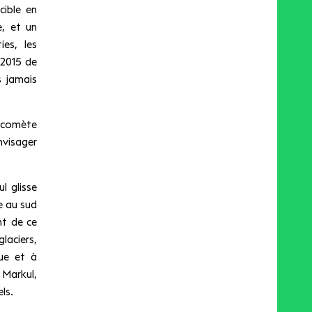
cible en
, et un
ies, les
 2015 de
s jamais
a comète
nvisager
l glisse
e au sud
nt de ce
laciers,
que et à
 Markul,
ls.