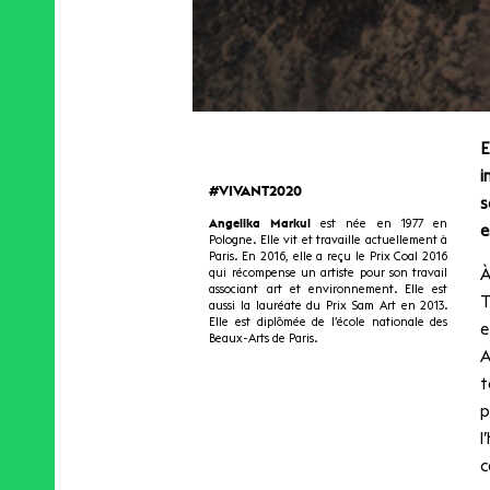
E
i
#VIVANT2020
s
Angelika Markul
est née en 1977 en
e
Pologne. Elle vit et travaille actuellement à
Paris. En 2016, elle a reçu le Prix Coal 2016
qui récompense un artiste pour son travail
À
associant art et environnement. Elle est
T
aussi la lauréate du Prix Sam Art en 2013.
Elle est diplômée de l’école nationale des
e
Beaux-Arts de Paris.
A
t
p
l
c