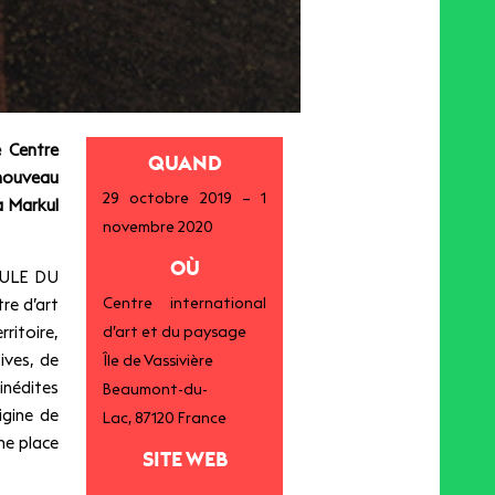
e Centre
QUAND
 nouveau
29 octobre 2019
–
1
a Ma
rkul
novembre 2020
OÙ
RMULE DU
Centre international
re d’art
ritoire,
d’art et du paysage
ives, de
Île de Vassivière
nédites
Beaumont-du-
igine de
Lac
,
87120
France
ne place
SITE WEB