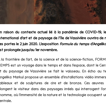
n raison du contexte actuel lié à la pandémie de COVID-19, l
nternational d’art et de paysage de l’île de Vassivière ouvrira de
es portes le 2 juin 2020. L’exposition
Formule du temps
d’Angelik
st prolongée jusqu’au 1er novembre.
 la frontière de l’art, de la science et de la science-fiction, FO
EMPS est un voyage dans le temps et dans l’espace, dont le Cent
t du paysage de Vassivière se fait le vaisseau. En écho au ter
ngelika Markul propose un ensemble d’installations vidéo immers
ableaux et de sculptures de cire et de bronze. Ces œuvres i
longent le visiteur dans des paysages irréels qui interrogent l’or
’homme, où l’immensité de la nature et la technologie occupent u
entrale.