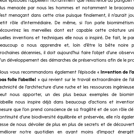
eux épisodes rappellent notamment que l’existence du pangolin 
lus menacée par nous les hommes et notamment le braconnage
’est menaçant dans cette crise puisque finalement, il n’aurait jo
etit rôle d’intermédiaire. De même, si l’on parle biomimétis
écouvrirez les merveilles dont est capable cette créature un
uelles inventions et techniques elle nous a inspiré. De fait, le pa
eaucoup a nous apprendre et, loin d’être la bête noire p
rochaines décennies, il doit aujourd’hui faire l’objet d’une observ
’un développement des démarches de préservations afin de le pr
ous vous recommandons également l’épisode «
Invention de l’a
as folle l’abeille!
» qui revient sur le travail extraordinaire de l’ab
echnicité de l’architecture d’une ruche et les ressources ingénieuse
eut nous apporter, un des plus beaux exemples de biomim
’abeille nous inspire déjà dans beaucoup d’actions et inventio
esure que l’on prend conscience de sa fragilité et de son rôle clé
ontinuité d’une biodiversité équilibrée et préservée, elle n’a égal
esse de nous dévoiler de plus en plus de secrets et de découver
méliorer notre quotidien en ayant moins d’impact énergét