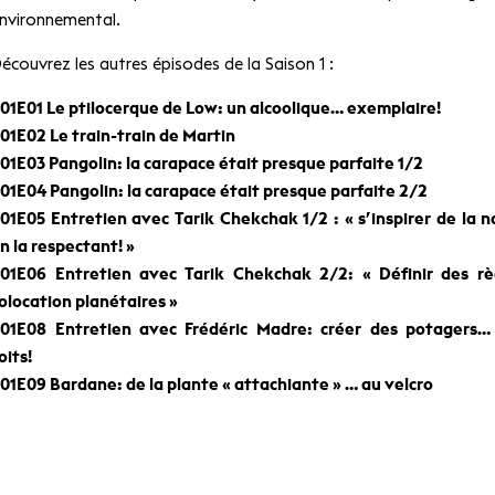
nvironnemental.
écouvrez les autres épisodes de la Saison 1 :
01E01 Le ptilocerque de Low: un alcoolique… exemplaire!
01E02 Le train-train de Martin
01E03 Pangolin: la carapace était presque parfaite 1/2
01E04 Pangolin: la carapace était presque parfaite 2/2
01E05 Entretien avec Tarik Chekchak 1/2 : « s’inspirer de la 
n la respectant! »
01E06 Entretien avec Tarik Chekchak 2/2: « Définir des rè
olocation planétaires »
01E08 Entretien avec Frédéric Madre: créer des potagers… 
oits!
01E09 Bardane: de la plante « attachiante » … au velcro