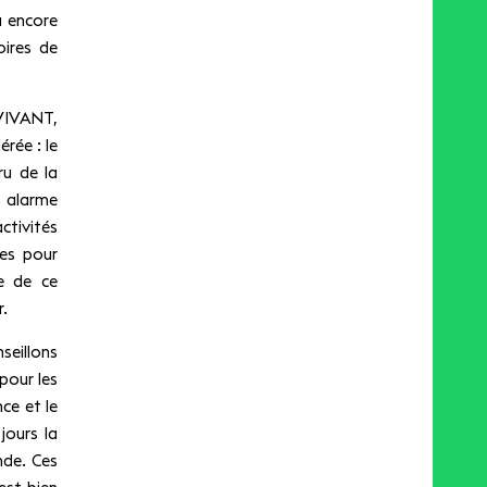
u encore
oires de
 VIVANT,
rée : le
u de la
s alarme
tivités
ues pour
e de ce
r.
eillons
pour les
ce et le
jours la
nde. Ces