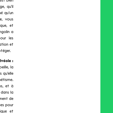
est bien
, qu’il
ué qu’un
me, vous
ique, et
ngolin a
our les
ation et
otéger.
lvéole :
eille, la
s qu’elle
étisme.
ns, et à
 dans la
ement de
tes pour
ique et