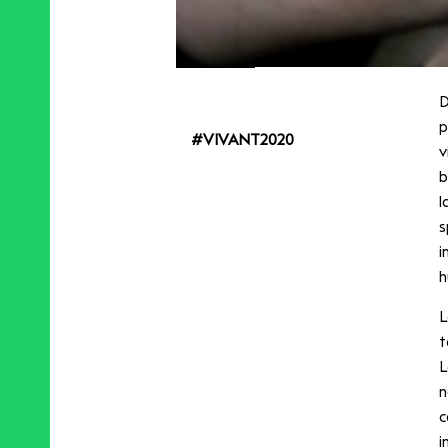
D
p
#VIVANT2020
v
b
l
s
i
h
L
t
L
n
c
i