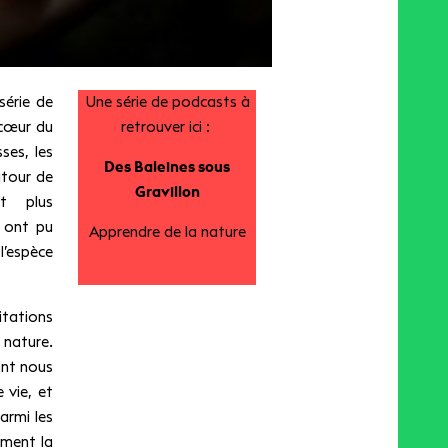
série de
Une série de podcasts à
 cœur du
retrouver ici :
ses, les
Des Baleines sous
utour de
Gravillon
nt plus
i ont pu
Apprendre de la nature
 l’espèce
itations
 nature.
ont nous
 vie, et
armi les
mment la