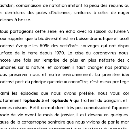
astskin, combinaison de natation imitant la peau des requins o
es dentelures des pales d’éoliennes, similaires à celles de nage
aleines à bosse.
ous partageons cette série, en écho avec la saison culturelle
our rappeler que la biodiversité est en baisse dramatique et accélé
odcast évoque les 60% des vertébrés sauvages qui ont dispar
urface de la terre depuis 1970. La crise du coronavirus nou
ncore une fois sur l’emprise de plus en plus néfaste des ac
umaines sur la nature, et combien il faut changer nos pratiq
ous préserver nous et notre environnement. La première idé
odcast part du principe que mieux connaître, c’est mieux protége
armi les épisodes que nous avons préféré, nous vous cons
otamment l’
épisode 3
et l’
épisode 4
qui traitent du pangolin, et 
onnes raisons. Petit animal dont très peu connaissaient l’apparen
ode de vie avant le mois de janvier, il est devenu en quelques 
ause de la catastrophe sanitaire que nous vivions de par le mo