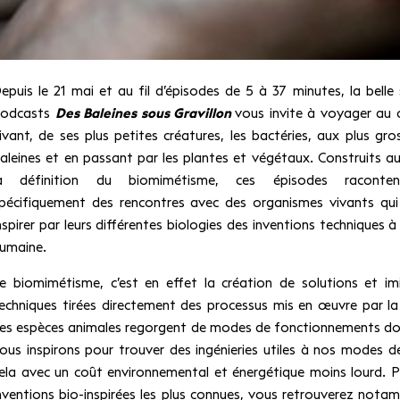
epuis le 21 mai et au fil d’épisodes de 5 à 37 minutes, la belle 
odcasts
Des Baleines sous Gravillon
vous invite à voyager au
ivant, de ses plus petites créatures, les bactéries, aux plus gros
aleines et en passant par les plantes et végétaux. Construits a
a définition du biomimétisme, ces épisodes raconte
pécifiquement des rencontres avec des organismes vivants qu
nspirer par leurs différentes biologies des inventions techniques à
umaine.
e biomimétisme, c’est en effet la création de solutions et im
echniques tirées directement des processus mis en œuvre par la
es espèces animales regorgent de modes de fonctionnements d
ous inspirons pour trouver des ingénieries utiles à nos modes de
ela avec un coût environnemental et énergétique moins lourd. P
nventions bio-inspirées les plus connues, vous retrouverez nota