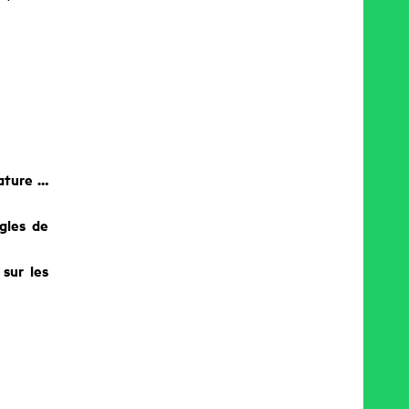
nature …
gles de
sur les