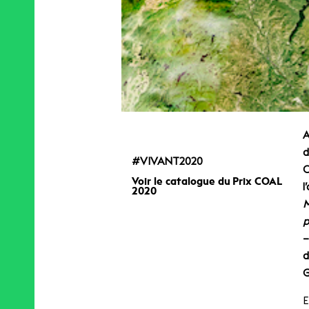
A
d
#VIVANT2020
C
Voir le catalogue du Prix COAL
l
2020
M
p
–
d
G
E