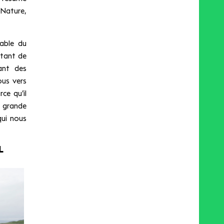
 Nature,
able du
rtant de
ant des
ous vers
ce qu’il
 grande
qui nous
L