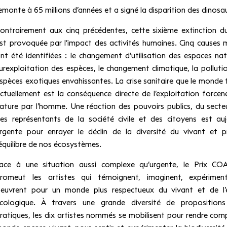
emonte à 65 millions d’années et a signé la disparition des dinosa
ontrairement aux cinq précédentes, cette sixième extinction d
st provoquée par l’impact des activités humaines. Cinq causes 
nt été identifiées : le changement d’utilisation des espaces natu
urexploitation des espèces, le changement climatique, la pollutio
spèces exotiques envahissantes. La crise sanitaire que le monde 
ctuellement est la conséquence directe de l’exploitation forcen
ature par l’homme. Une réaction des pouvoirs publics, du secteu
es représentants de la société civile et des citoyens est auj
rgente pour enrayer le déclin de la diversité du vivant et p
’équilibre de nos écosystèmes.
ace à une situation aussi complexe qu’urgente, le Prix CO
romeut les artistes qui témoignent, imaginent, expérimen
euvrent pour un monde plus respectueux du vivant et de l’éq
cologique. À travers une grande diversité de proposition
ratiques, les dix artistes nommés se mobilisent pour rendre com