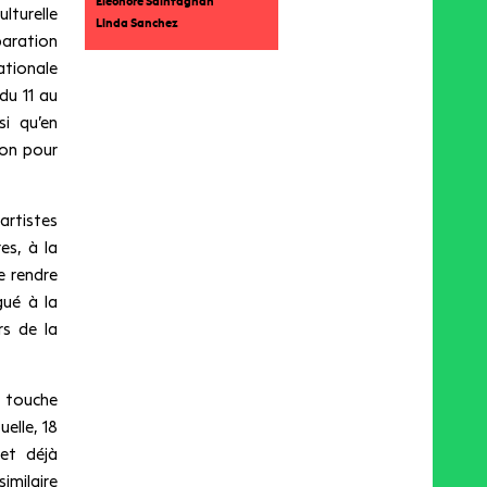
Eléonore Saintagnan
lturelle
Linda Sanchez
paration
ationale
du 11 au
si qu’en
ion pour
artistes
es, à la
e rendre
gué à la
rs de la
t touche
uelle, 18
et déjà
milaire