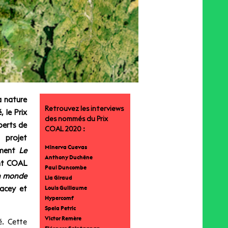
a nature
Retrouvez les interviews
, le Prix
d
es
nommés du Prix
perts de
COAL 2020 :
 projet
Minerva Cuevas
ement
Le
Anthony Duchêne
ant COAL
Paul Duncombe
un monde
Lia Giraud
lacey et
Louis Guillaume
Hypercomf
Spela Petric
Victor Remère
é. Cette