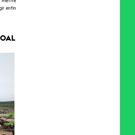
, mettre
ir enfin
COAL