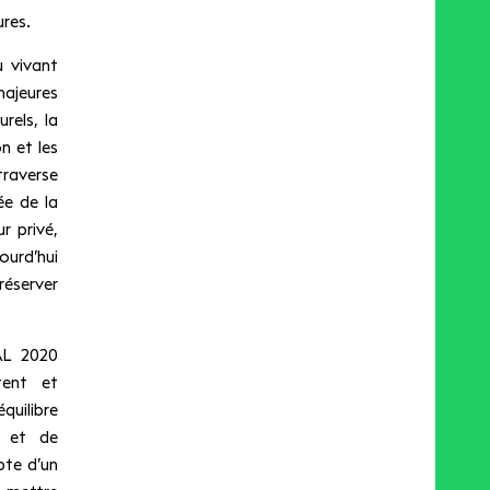
ures.
u vivant
majeures
rels, la
n et les
traverse
ée de la
r privé,
ourd’hui
réserver
AL 2020
tent et
uilibre
s et de
pte d’un