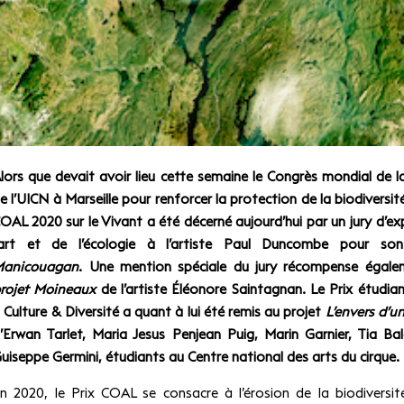
lors que devait avoir lieu cette semaine le Congrès mondial de l
e l’UICN à Marseille pour renforcer la protection de la biodiversité
OAL 2020 sur le Vivant a été décerné aujourd’hui par un jury d’ex
’art et de l’écologie à l’artiste Paul Duncombe pour son
anicouagan
. Une mention spéciale du jury récompense égal
rojet Moineaux
de l’artiste Éléonore Saintagnan. Le Prix étudi
 Culture & Diversité a quant à lui été remis au projet
L’envers d’
’Erwan Tarlet, Maria Jesus Penjean Puig, Marin Garnier, Tia Ba
uiseppe Germini, étudiants au Centre national des arts du cirque.
n 2020, le Prix COAL se consacre à l’érosion de la biodiversit