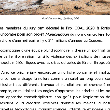
Paul Duncombe, Québec, 2015
es membres du jury ont décerné le Prix COAL 2020 à l’artis
uncombe pour son projet
Manicouagan
du nom d’un cratère fo
a chute d’une météorite il y a 214 millions d’années au Québec.
ccompagné d’une équipe pluridisciplinaire, il dresse un portrait ar
e ce territoire reliant ainsi la violence des extinctions de mass
mpacts météoritiques avec les crises actuelles de l’ère anthropocè
 Avec ce prix, le jury encourage un artiste concerné et impliq
uncombe envisage la nature comme un sujet au long cours c
ttestent ses différents travaux et installations, et cherche à e
ompte, en multipliant les angles d’approche, les échelles et les p
on approche transdisciplinaire, son goût pour l’exploration de
résident à la création d’œuvres ambitieuses mêlant la nat
ouvelles technologies, mariant sciences, littérature et poésie » 