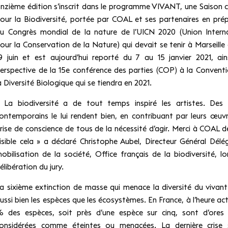
nzième édition s’inscrit dans le programme VIVANT, une Saison cu
our la Biodiversité, portée par COAL et ses partenaires en pré
u Congrès mondial de la nature de l’UICN 2020 (Union Intern
our la Conservation de la Nature) qui devait se tenir à Marseille 
9 juin et est aujourd’hui reporté du 7 au 15 janvier 2021, ain
erspective de la 15e conférence des parties (COP) à la Convent
a Diversité Biologique qui se tiendra en 2021.
 La biodiversité a de tout temps inspiré les artistes. Des 
ontemporains le lui rendent bien, en contribuant par leurs œuvr
rise de conscience de tous de la nécessité d’agir. Merci à COAL d
isible cela » a déclaré Christophe Aubel, Directeur Général Délé
obilisation de la société, Office français de la biodiversité, lo
élibération du jury.
a sixième extinction de masse qui menace la diversité du vivan
ussi bien les espèces que les écosystèmes. En France, à l’heure act
 des espèces, soit près d’une espèce sur cinq, sont d’ores 
onsidérées comme éteintes ou menacées. La dernière crise si