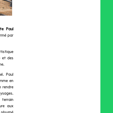
te Paul
rmé par
tistique
e et des
ne.
ué. Paul
omme en
n rendre
aysages.
 terrain
ure aux
a résumé