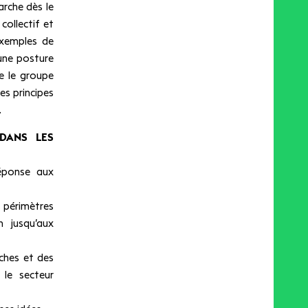
arche dès le
collectif et
exemples de
une posture
e le groupe
es principes
.
 DANS LES
réponse aux
s périmètres
n jusqu’aux
ches et des
 le secteur