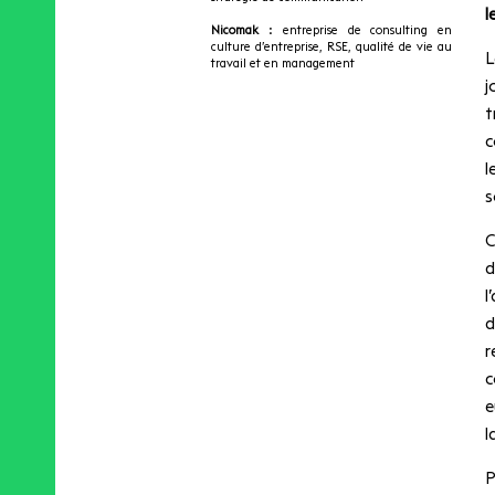
l
Nicomak
: entreprise de consulting en
culture d’entreprise, RSE, qualité de vie au
L
travail et en management
j
t
c
l
s
C
d
l
d
r
c
e
l
P