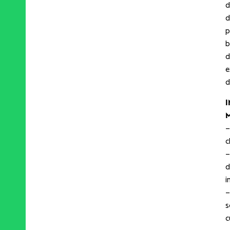
d
d
p
b
d
e
d
M
–
c
–
d
i
–
s
c