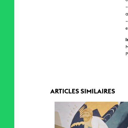
–
a
–
e
I
M
P
ARTICLES SIMILAIRES