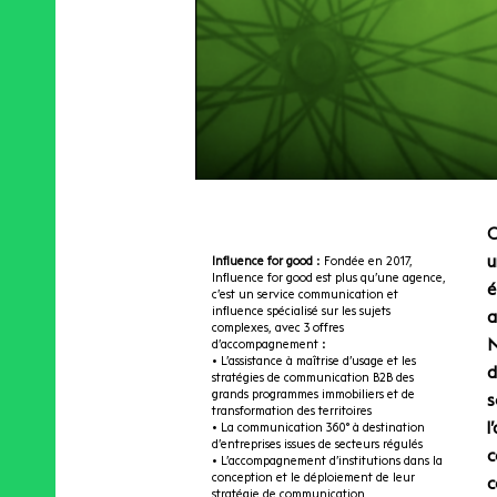
C
u
Influence for good
: Fondée en 2017,
Influence for good est plus qu’une agence,
é
c’est un service communication et
influence spécialisé sur les sujets
a
complexes, avec 3 offres
N
d’accompagnement :
• L’assistance à maîtrise d’usage et les
d
stratégies de communication B2B des
grands programmes immobiliers et de
s
transformation des territoires
l
• La communication 360° à destination
d’entreprises issues de secteurs régulés
c
• L’accompagnement d’institutions dans la
conception et le déploiement de leur
c
stratégie de communication