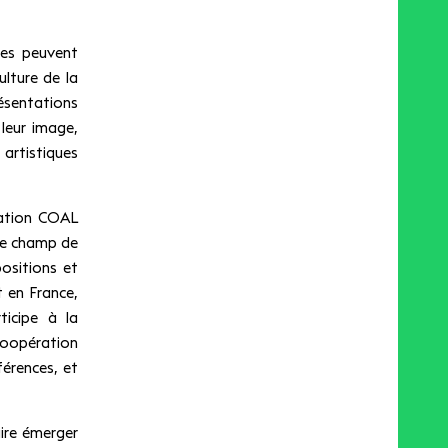
ises peuvent
ulture de la
ésentations
leur image,
 artistiques
iation COAL
 le champ de
positions et
t en France,
icipe à la
oopération
férences, et
aire émerger