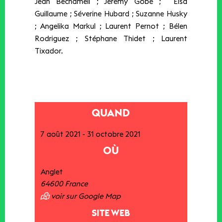
Jean Bechameil ; Jérémy Gobé ; Elsa
Guillaume ; Séverine Hubard ; Suzanne Husky
; Angelika Markul ; Laurent Pernot ; Bélen
Rodriguez ; Stéphane Thidet ; Laurent
Tixador.
QUAND
7 août 2021
-
31 octobre 2021
OÙ
Anglet
64600
France
voir sur Google Map
SITE WEB