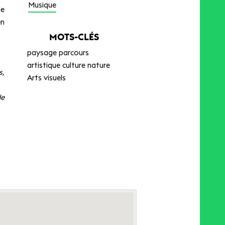
Musique
le
en
MOTS-CLÉS
paysage parcours
artistique culture nature
s,
Arts visuels
de