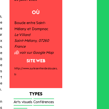
OÙ
,
ne
Boucle entre Saint-
de
Mélany et Dompnac
ar
Le Villard
ux
Saint-Mélany
,
07260
France
es
voir sur Google Map
de
 à
SITE WEB
le
http://www.surlesentierdeslauzes.
es
fr
rt
de
e.
TYPES
un
Arts visuels
Conférences
ns