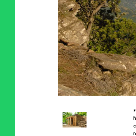
E
l
c
n