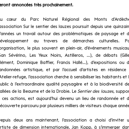
eront annoncées très prochainement.
u cœur du Parc Naturel Régional des Monts d’Ardèche
’association Sur le sentier des lauzes poursuit depuis une quinzai
’années un travail autour des problématiques de paysage et 
éveloppement au travers de démarches culturelles. P
’organisation, le plus souvent en plein-air, d’événements musica
San Sévérino, Les Yeux Noirs, Astilleros, …), de débats (Gill
lément, Dominique Baffier, Francis Hallé…), d’expositions ou 
andonnées artistique, et par l’accueil d’artistes en résidence
’Atelier-refuge, l’association cherche à sensibiliser les habitants et 
ublic à l’extraordinaire qualité paysagère et à la biodiversité d
allées de la Beaume et de la Drobie. Le
Sentier des lauzes
, suppo
 ces actions, est aujourd’hui devenu un lieu de randonnée et 
écouverte parcouru par plusieurs milliers de visiteurs chaque anné
epuis deux ans maintenant, l’association a choisi d’inviter 
rtiste de dimension internationale, Jan Kopp, à s’immerger da