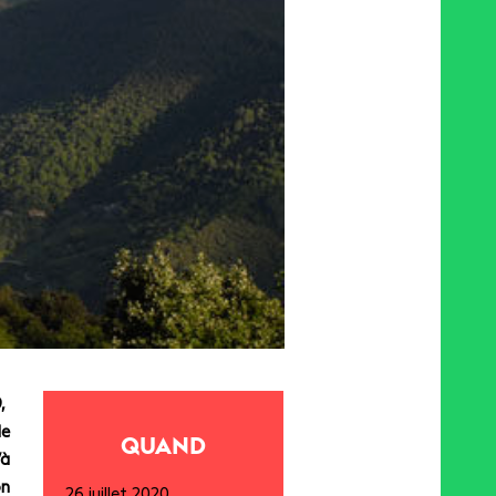
9,
de
QUAND
’à
on
26 juillet 2020