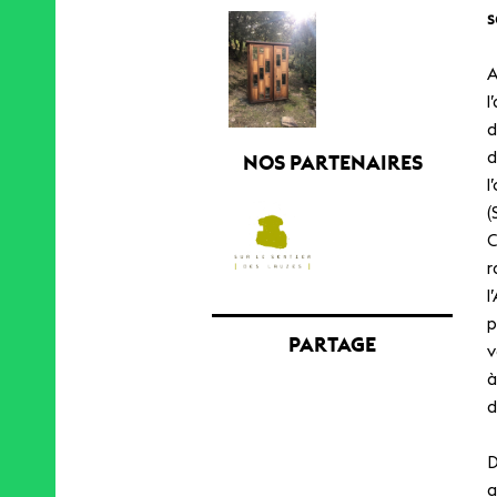
s
A
l
d
d
NOS PARTENAIRES
l
(
C
r
l
p
PARTAGE
v
à
d
D
a