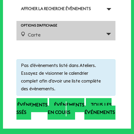
RECHERCHE
AFFICHER LA RECHERCHE ÉVÈNEMENTS
ET
NAVIGATION
DE
NAVIGATION
OPTIONS D’AFFICHAGE
VUES
DE
Carte
VUES
ÉVÈNEMENTS
ÉVÈNEMENT
Notice:
Utilizing
the
Pas d’évènements listé dans Ateliers.
form
Essayez de visionner le calendrier
controls
complet afin d’avoir une liste complète
will
des évènements.
dynamically
update
ÉVÉNEMENTS
ÉVÉNEMENTS
TOUS LES
the
PASSÉS
EN COURS
ÉVÉNEMENTS
content