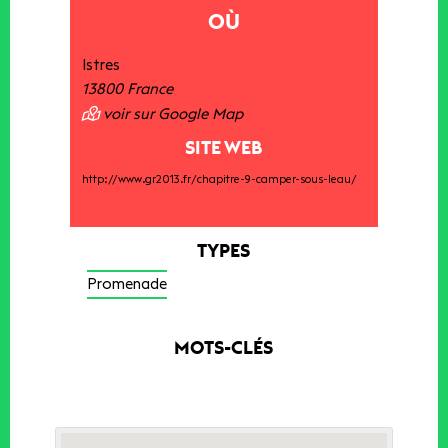
OÙ
Istres
13800
France
voir sur Google Map
SITE WEB
http://www.gr2013.fr/chapitre-9-camper-sous-leau/
TYPES
Promenade
MOTS-CLÉS