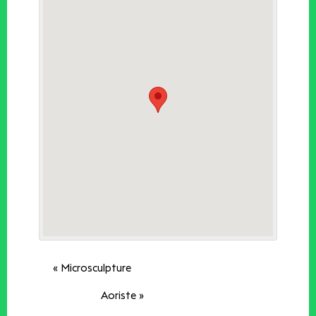
«
Microsculpture
Aoriste
»